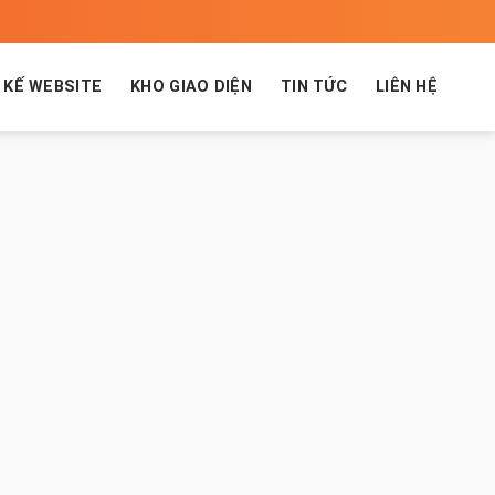
 KẾ WEBSITE
KHO GIAO DIỆN
TIN TỨC
LIÊN HỆ