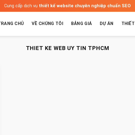
Cung cấp dịch vụ
thiết kế website chuyên nghiệp chuẩn SEO
TRANG CHỦ
VỀ CHÚNG TÔI
BẢNG GIÁ
DỰ ÁN
THIẾT
THIET KE WEB UY TIN TPHCM