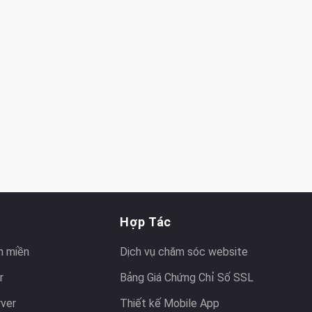
Hợp Tác
n miền
Dịch vụ chăm sóc website
r
Bảng Giá Chứng Chỉ Số SSL
rver
Thiết kế Mobile App