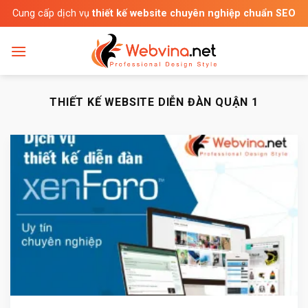
Bỏ
Cung cấp dịch vụ
thiết kế website chuyên nghiệp chuẩn SEO
qua
nội
dung
THIẾT KẾ WEBSITE DIỄN ĐÀN QUẬN 1