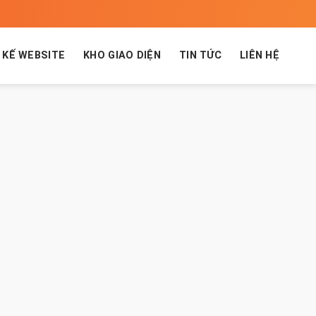
 KẾ WEBSITE
KHO GIAO DIỆN
TIN TỨC
LIÊN HỆ