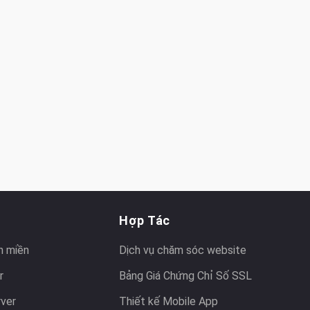
Hợp Tác
n miền
Dịch vụ chăm sóc website
r
Bảng Giá Chứng Chỉ Số SSL
rver
Thiết kế Mobile App