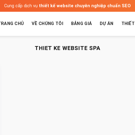
Cung cấp dịch vụ
thiết kế website chuyên nghiệp chuẩn SEO
TRANG CHỦ
VỀ CHÚNG TÔI
BẢNG GIÁ
DỰ ÁN
THIẾT
THIET KE WEBSITE SPA