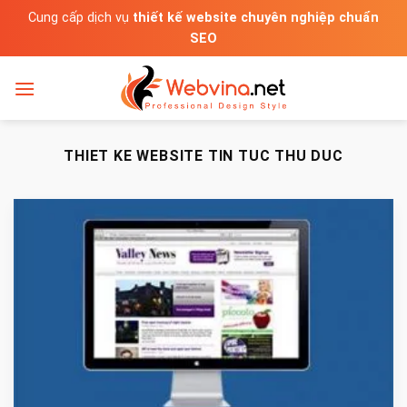
Bỏ
Cung cấp dịch vụ
thiết kế website chuyên nghiệp chuẩn
qua
SEO
nội
dung
THIET KE WEBSITE TIN TUC THU DUC