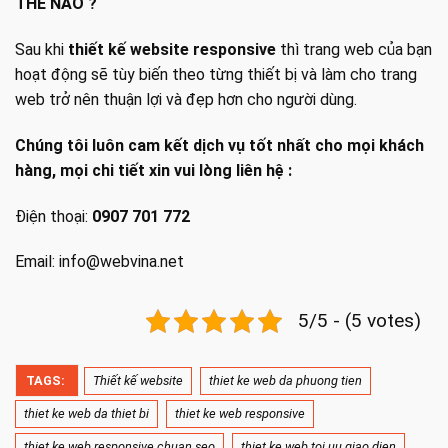
THẾ NÀO ?
Sau khi
thiết kế website responsive
thì trang web của bạn
hoạt động sẽ tùy biến theo từng thiết bị và làm cho trang
web trở nên thuận lợi và đẹp hơn cho người dùng.
Chúng tôi luôn cam kết dịch vụ tốt nhất cho mọi khách
hàng, mọi chi tiết xin vui lòng liên hệ :
Điện thoại:
0907 701 772
Email:
info@webvina.net
5/5 - (5 votes)
TAGS:
Thiết kế website
thiet ke web da phuong tien
thiet ke web da thiet bi
thiet ke web responsive
thiet ke web responsive chuan seo
thiet ke web toi uu giao dien