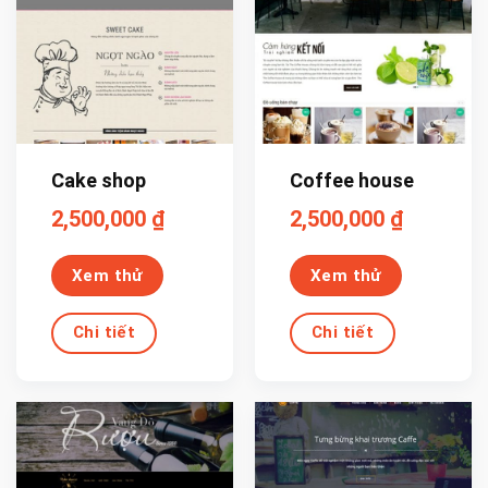
Cake shop
Coffee house
2,500,000
₫
2,500,000
₫
Xem thử
Xem thử
Chi tiết
Chi tiết