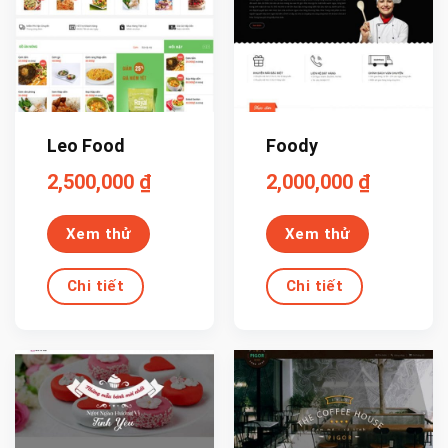
Leo Food
Foody
2,500,000
₫
2,000,000
₫
Xem thử
Xem thử
Chi tiết
Chi tiết