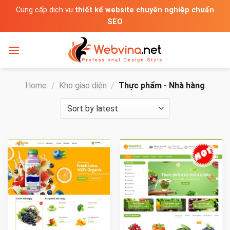
Bỏ
Cung cấp dịch vụ
thiết kế website chuyên nghiệp chuẩn
qua
SEO
nội
dung
Home
/
Kho giao diện
/
Thực phẩm - Nhà hàng