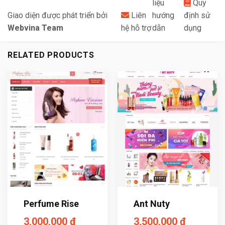
liệu
Quy
Giao diện được phát triển bởi
Liên
hướng
định sử
Webvina Team
hệ hỗ trợ
dẫn
dụng
RELATED PRODUCTS
Perfume Rise
Ant Nuty
3,000,000
₫
3,500,000
₫