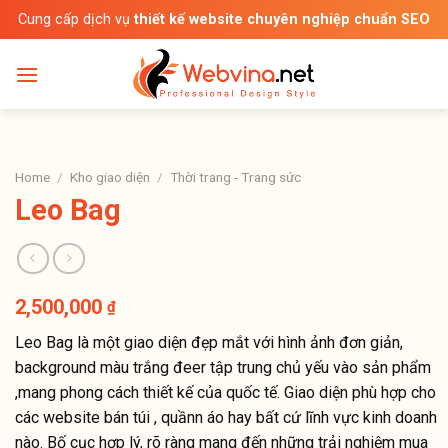
Bỏ
Cung cấp dịch vụ
thiết kế website chuyên nghiệp chuẩn SEO
qua
nội
dung
Home
/
Kho giao diện
/
Thời trang - Trang sức
Leo Bag
2,500,000
₫
Leo Bag là một giao diện đẹp mắt với hình ảnh đơn giản,
background màu trắng đeer tập trung chủ yếu vào sản phẩm
,mang phong cách thiết kế của quốc tế. Giao diện phù hợp cho
các website bán túi , quầnn áo hay bất cứ lĩnh vực kinh doanh
nào. Bố cục hợp lý, rõ ràng mang đến những trải nghiệm mua