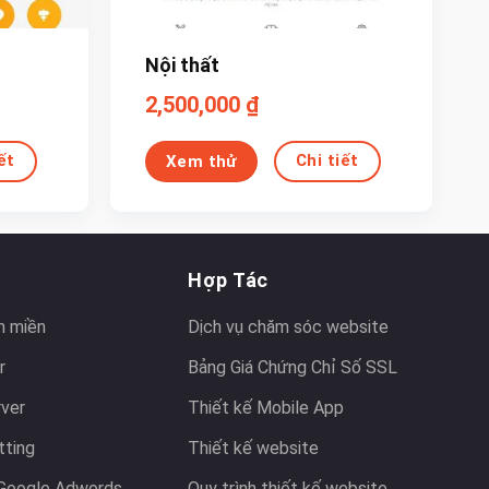
Nội thất
2,500,000
₫
ết
Chi tiết
Xem thử
Hợp Tác
n miền
Dịch vụ chăm sóc website
r
Bảng Giá Chứng Chỉ Số SSL
rver
Thiết kế Mobile App
tting
Thiết kế website
Google Adwords
Quy trình thiết kế website