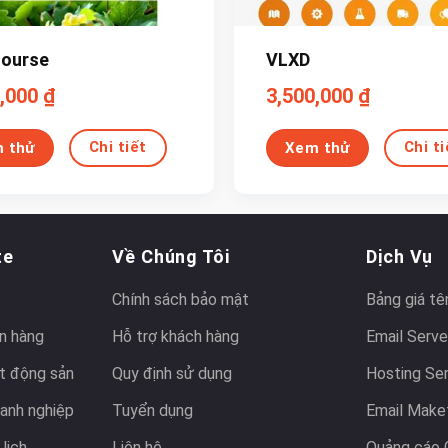
ourse
VLXD
0,000
₫
3,500,000
₫
Chi tiết
Chi ti
 thử
Xem thử
te
Về Chúng Tôi
Dịch Vụ
Chính sách bảo mật
Bảng giá tê
n hàng
Hỗ trợ khách hàng
Email Serve
t động sản
Quy định sử dụng
Hosting Se
anh nghiệp
Tuyển dụng
Email Make
lịch
Liên hệ
Quảng cáo 