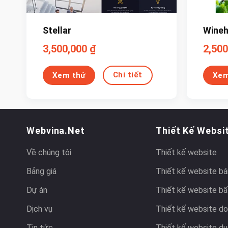
Stellar
Wineh
3,500,000
₫
2,50
Chi tiết
Xem thử
Xem
Webvina.net
Thiết Kế Websi
Về chúng tôi
Thiết kế website
Bảng giá
Thiết kế website bá
Dự án
Thiết kế website bấ
Dịch vụ
Thiết kế website do
Tin tức
Thiết kế website du 