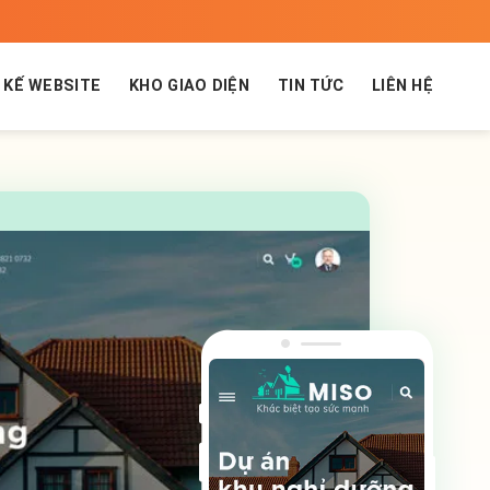
 KẾ WEBSITE
KHO GIAO DIỆN
TIN TỨC
LIÊN HỆ