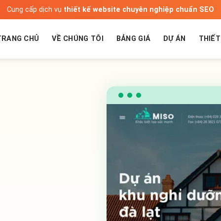
Cung cấp dịch vụ
thiết kế website chuyên nghiệp chuẩn SEO
TRANG CHỦ
VỀ CHÚNG TÔI
BẢNG GIÁ
DỰ ÁN
THIẾT