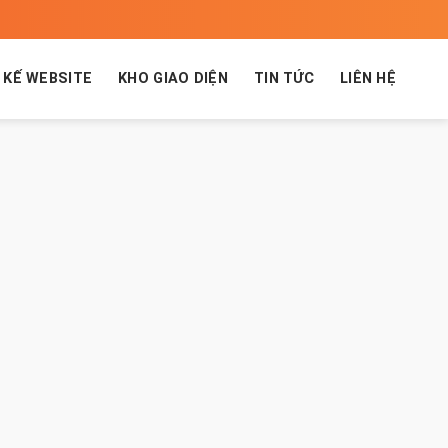
 KẾ WEBSITE
KHO GIAO DIỆN
TIN TỨC
LIÊN HỆ