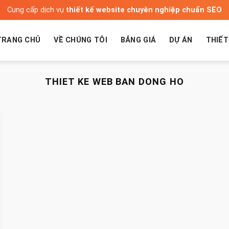
Cung cấp dịch vụ
thiết kế website chuyên nghiệp chuẩn SEO
TRANG CHỦ
VỀ CHÚNG TÔI
BẢNG GIÁ
DỰ ÁN
THIẾT
THIET KE WEB BAN DONG HO