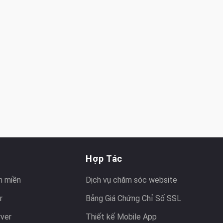
Hợp Tác
n miền
Dịch vụ chăm sóc website
r
Bảng Giá Chứng Chỉ Số SSL
rver
Thiết kế Mobile App