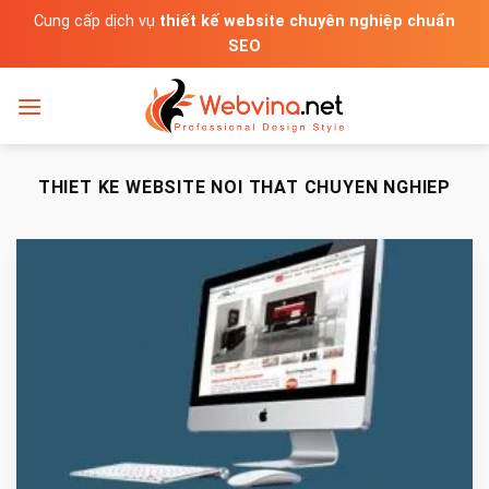
Bỏ
Cung cấp dịch vụ
thiết kế website chuyên nghiệp chuẩn
qua
SEO
nội
dung
THIET KE WEBSITE NOI THAT CHUYEN NGHIEP