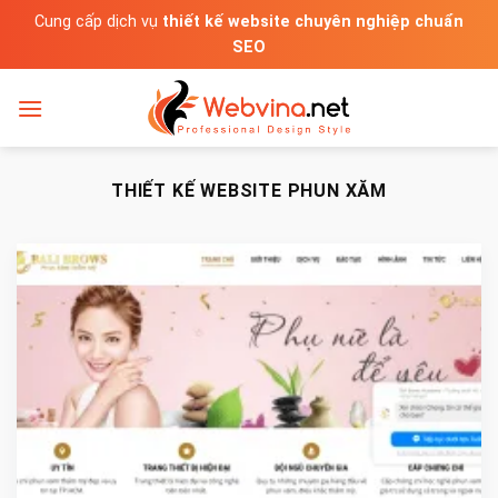
Bỏ
Cung cấp dịch vụ
thiết kế website chuyên nghiệp chuẩn
qua
SEO
nội
dung
THIẾT KẾ WEBSITE PHUN XĂM