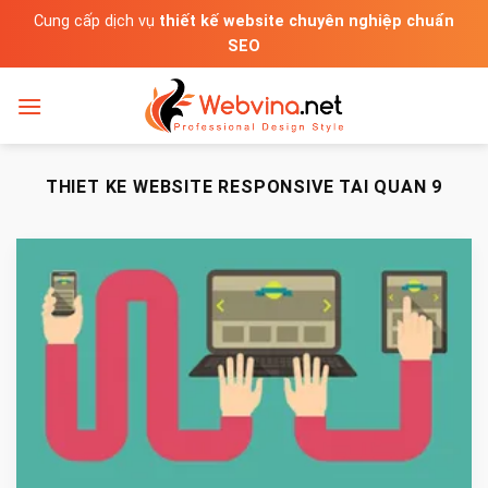
Bỏ
Cung cấp dịch vụ
thiết kế website chuyên nghiệp chuẩn
qua
SEO
nội
dung
THIET KE WEBSITE RESPONSIVE TAI QUAN 9