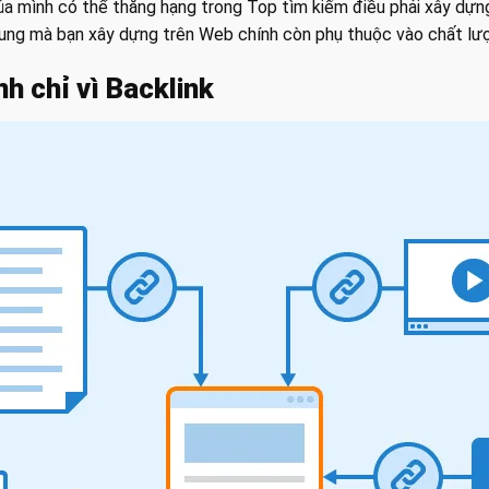
 mình có thể thăng hạng trong Top tìm kiếm điều phải xây dựng
i dung mà bạn xây dựng trên Web chính còn phụ thuộc vào chất l
h chỉ vì Backlink