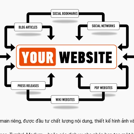
ain riêng, được đầu tư chất lượng nội dung, thiết kế hình ảnh và