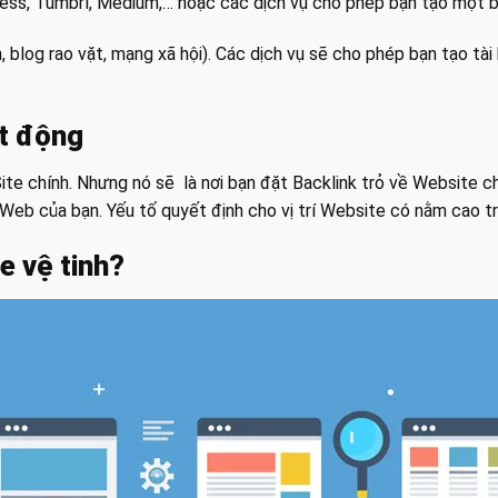
ss, Tumbrl, Medium,… hoặc các dịch vụ cho phép bạn tạo một b
 blog rao vặt, mạng xã hội). Các dịch vụ sẽ cho phép bạn tạo tài 
ạt động
ite chính. Nhưng nó sẽ là nơi bạn đặt Backlink trỏ về Website 
 Web của bạn. Yếu tố quyết định cho vị trí Website có nằm cao t
e vệ tinh?